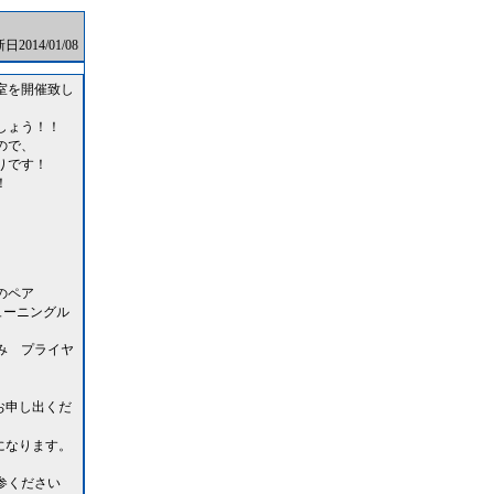
2014/01/08
室を開催致し
しょう！！
ので、
りです！
！
のペア
ューニングル
み プライヤ
お申し出くだ
になります。
ください