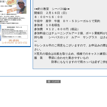
○●釣り教室 シーバス編○●
開催日 ２月１６日（日）
８：００〜１６：００
午前中 座学 午後 ＤＹ－５３シーガル１で実釣
参加者 １０名様迄
参加費 ￥１２，６００円（税込）
参加料金にはチューニングルアー２個、ボート乗船料が
持ち物 シーバスロッド ルアー サングラス はさ
ー
※レンタル竿のご用意もございますので、お申込みの際
さい。
※荒天の場合は出航を取り止め、桟橋でのキャスト練習
服 装 季節に合わせた動きやすいもの
防寒にもなりますので雨カッパは必ずご持参