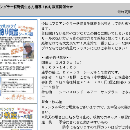
ングラー荻野貴生さん指導！釣り教室開催☆☆
最終更新日
今回はプロアングラー荻野貴生隊長をお招きして釣り教
ます。
普段聞けない疑問やコツなどこの機会に聞いてしまいま
リールの扱い方から糸の結び方まで親切に教えてくれる
経験ゼロでも大丈夫です！東京湾で一番ポピュラーな釣
プロならではの貴重なレッスンにぜひご参加ください！
●○親子釣り教室●○
開催日 １月２６日（日）
８：００〜１４：００
座学の後は、ＤＹ－５３ シーガル１で実釣です。
参加者 ５組１０名様 こども（小学生以上）と保護者
参加費 １組２名様料金￥１４，７００円(税込)新春チ
アー２個付
持ち物 シーバスロッド ルアー サングラス はさ
ー
昼食・飲み物
※レンタル竿のご用意もございますので、お申込みの際
さい。
※荒天の場合は出航を取り止め、桟橋でのキャスト練習
服 装 季節に合わせた動きやすいもの
防寒にもなりますので雨カッパは必ずご持参