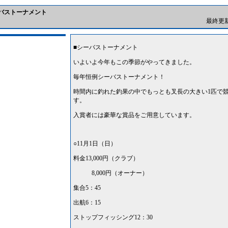
シーバストーナメント
最終更新日
■シーバストーナメント
いよいよ今年もこの季節がやってきました。
毎年恒例シーバストーナメント！
時間内に釣れた釣果の中でもっとも叉長の大きい1匹で
す。
入賞者には豪華な賞品をご用意しています。
○11月1日（日）
料金13,000円（クラブ）
8,000円（オーナー）
集合5：45
出航6：15
ストップフィッシング12：30