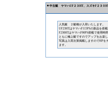
■
中古艇 ヤマハUF２３HT、スズキF２３０
人気艇 ２艇種が入荷いたします。
UF23HTはヤマハF115PSの新品を搭
F230HTはヤマハF90PS搭載で使用
ともに極上艇ですのでアップをお楽し
写真は入荷次第掲載しますのでHPを
ます。