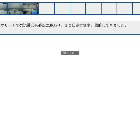
芸マリーナでの試乗会も盛況に終わり、１０日夕方無事、回航してきました。