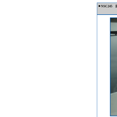
■
NSC245