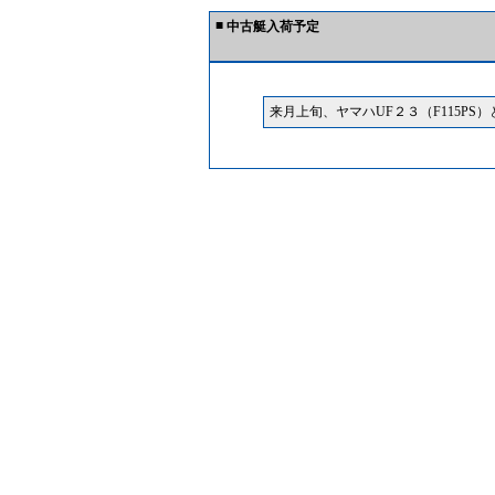
■
中古艇入荷予定
来月上旬、ヤマハUF２３（F115PS