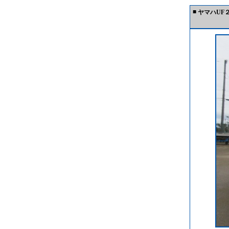
■
ヤマハUF