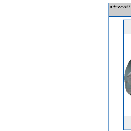
■
ヤマハAS2