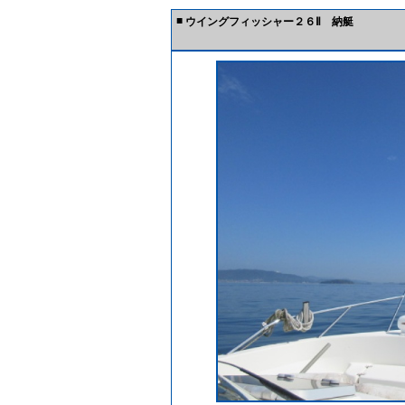
■
ウイングフィッシャー２６Ⅱ 納艇