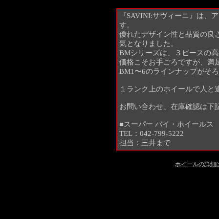
『SAVINI:サヴィーニ』は
す。
優れたデザイン性と品質の良
気となりました。
BMシリーズは、３ピースの
価格こそお手ごろですが、満
BM1〜6のラインナップがそ
１ランク上のホイールで人と違
お問い合わせ、在庫確認は下
■スーパー バイ・ホイールス
TEL：042-799-5222
担当：三井まで
ホイールの詳細