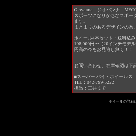
Giovanna ジオバンナ M
スポーツになりがちなスポー
ます。
まとまりのあるデザインの為、
ホイール4本セット・送料込
198,000円〜（20インチモデ
円高の今をお見逃し無く！！
お問い合わせ、在庫確認は下
■スーパー バイ・ホイールス
TEL：042-799-5222
担当：三井まで
ホイールの詳細