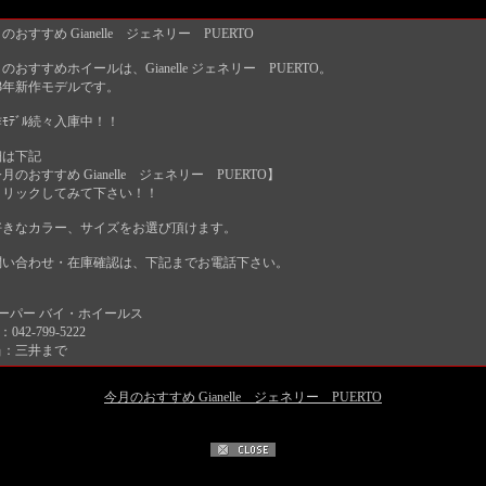
のおすすめ Gianelle ジェネリー PUERTO
のおすすめホイールは、Gianelle ジェネリー PUERTO。
13年新作モデルです。
ﾓﾃﾞﾙ続々入庫中！！
細は下記
月のおすすめ Gianelle ジェネリー PUERTO】
クリックしてみて下さい！！
好きなカラー、サイズをお選び頂けます。
問い合わせ・在庫確認は、下記までお電話下さい。
ーパー バイ・ホイールス
：042-799-5222
当：三井まで
今月のおすすめ Gianelle ジェネリー PUERTO