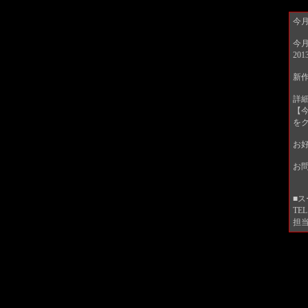
今月
今月
20
新作
詳
【今
を
お
お
■ス
TEL
担