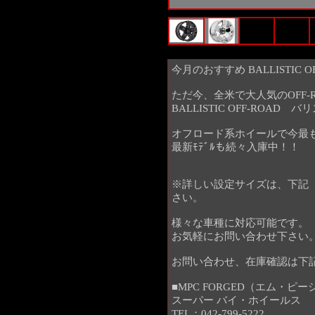
今月のおすすめ BALLISTIC OFF
ただ今、全米で大人気のOFF-
BALLISTIC OFF-ROA
オフロード系ホイールで今最
最新ﾓﾃﾞﾙも続々入庫中！！
※詳しい設定サイズは、下記【901
さい。
様々な車種に対応可能です。
お気軽にお問い合わせ下さい
お問い合わせ、在庫確認は下
■MPC FORGED（エム・ピ
スーパー バイ・ホイールス
TEL：042-799-5222