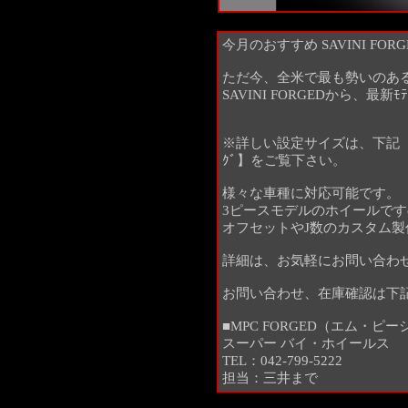
今月のおすすめ SAVINI FORGE
ただ今、全米で最も勢いのあるF
SAVINI FORGEDから、最新
※詳しい設定サイズは、下記【SAVIN
ｸﾞ】をご覧下さい。
様々な車種に対応可能です。
3ピースモデルのホイールで
オフセットやJ数のカスタム製
詳細は、お気軽にお問い合わ
お問い合わせ、在庫確認は下
■MPC FORGED（エム・ピ
スーパー バイ・ホイールス
TEL：042-799-5222
担当：三井まで