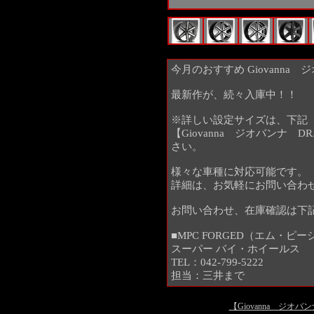
今月のおすすめ Giovanna 
最新作が、続々入庫中！！
※詳しい設定サイズは、下記
【Giovanna ジオバンナ DRA
さい。
様々な車種に対応可能です。
詳細は、お気軽にお問い合わ
お問い合わせ、在庫確認は下
■MPC FORGED（エム・ピ
スーパー バイ・ホイールス
TEL：042-799-5222
担当：三井まで
【Giovanna ジオバンナ