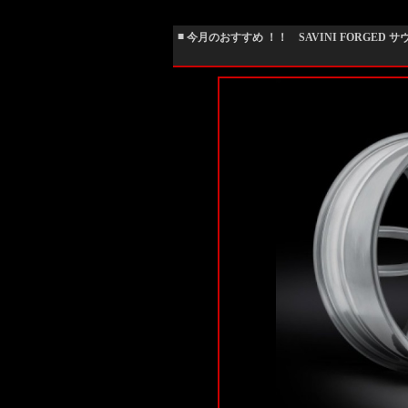
■
今月のおすすめ ！！ SAVINI FORGED 