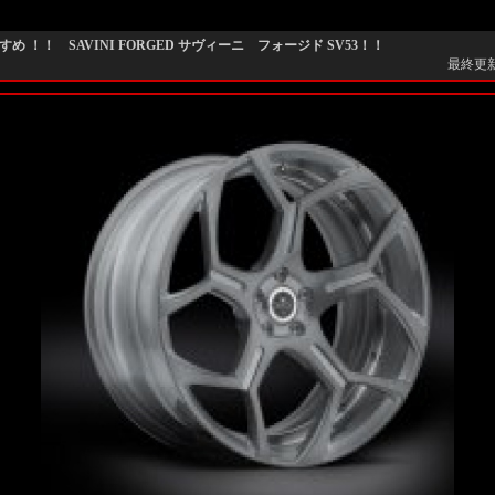
め ！！ SAVINI FORGED サヴィーニ フォージド SV53！！
最終更新日