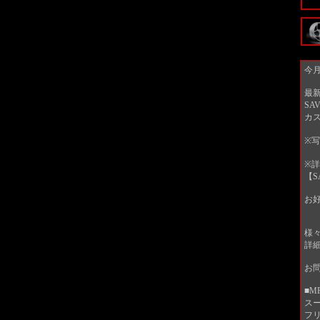
今月
最
SA
カ
※
※
【S
お
様
詳
お
■M
ス
フリ