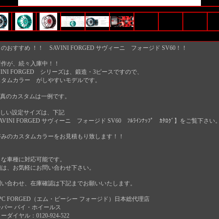
のおすすめ ！！ SAVINI FORGED サヴィーニ フォージド SV60！！
新作が、続々入庫中！！
VINI FORGED シリーズは、鍛造・3ピースですので、
スタムカラー がしやすいモデルです。
写真のカスタムは一例です。
詳しい設定サイズは、下記
AVINI FORGED サヴィーニ フォージド SV60 ﾌﾙﾗｲﾝﾅｯﾌﾟ ｶﾀﾛｸﾞ】をご覧下さい
好みのカスタムカラーをお見積もり致します！！
々な車種に対応可能です。
細は、お気軽にお問い合わせ下さい。
問い合わせ、在庫確認は下記までお願いいたします。
PC FORGED（エム・ピーシー フォージド）日本総代理店
ーパー バイ・ホイールス
ーダイヤル：0120-924-522