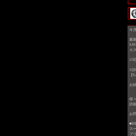
今月
最
SA
カ
※
※
【S
お
様
詳
お
■M
ス
フリ