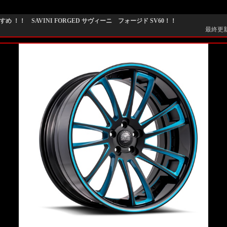
め ！！ SAVINI FORGED サヴィーニ フォージド SV60！！
最終更新日