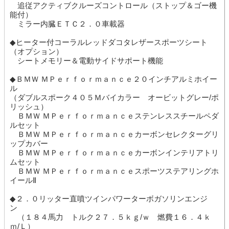
追従アクティブクルーズコントロール（ストップ＆ゴー機
能付）
ミラー内臓ＥＴＣ２．０車載器
◆ヒーター付コーラルレッドダコタレザースポーツシート
（オプション）
シートメモリー＆電動サイドサポート機能
◆ＢＭＷ ＭＰｅｒｆｏｒｍａｎｃｅ２０インチアルミホイー
ル
（ダブルスポーク４０５Ｍバイカラー オービットグレー/ポ
リッシュ）
ＢＭＷ ＭＰｅｒｆｏｒｍａｎｃｅステンレススチールペダ
ルセット
ＢＭＷ ＭＰｅｒｆｏｒｍａｎｃｅカーボンセレクターグリ
ップカバー
ＢＭＷ ＭＰｅｒｆｏｒｍａｎｃｅカーボンインテリアトリ
ムセット
ＢＭＷ ＭＰｅｒｆｏｒｍａｎｃｅスポーツステアリングホ
イールⅡ
◆２．０リッター直噴ツインパワーターボガソリンエンジ
ン
（１８４馬力 トルク２７．５ｋｇ/ｗ 燃費１６．４ｋ
ｍ/Ｌ）