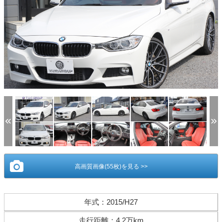
(1/55)
高画質画像(55枚)を見る >>
年式
：
2015/H27
走行距離
：
4.2万km