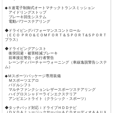
◆８速電子制御式オートマチックトランスミッション
アイドリングストップ
ブレーキ回生システム
電動パワーステアリング
◆ドライビングパフォーマンスコントロール
（ＥＣＯ ＰＲＯ＆ＣＯＭＦＯＲＴ＆ＳＰＯＲＴ&ＳＰＯＲＴ
プラス）
◆ドライビングアシスト
衝突回避・被害軽減ブレーキ
前車接近警告・歩行者警告
レーンディパーチャーウォーニング（車線逸脱警告システ
ム）
◆Ｍスポーツパッケージ専用装備
Ｍスポーツエアロ
パドルシフト
マルチファンクションレザースポーツステアリング
ハイグロスシャドーラインエクステリア
アンビエントライト（クラシック・スポーツ）
◆タッチパッド対応ｉドライブＨＤＤナビ
（ＤＶＤ＆ミュージックサーバー＆ＣＤオーディオ＆ＡＵＸ