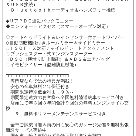
＆ＵＳＢ接続）
Ｂｌｕｅｔｏｏｔｈオーディオ＆ハンズフリー接続
◆リアＰＤＣ連動バックモニター
◆コンフォートアクセス（スマートオープン対応）
◇オートヘッドライト＆レインセンサー付オートワイパー
◇自動防眩機能付きルームミラー＆サイドミラー
◇ＩＳＯＦＩＸ対応チャイルドシートアタッチメント
◇プッシュスタート式エンジンスターター
◇ＤＳＣ（横滑り防止機能）＆ＡＢＳ＆エアバッグ
◇イモビライザー（盗難防止機能）
□□□□□□□□□□□□□□□□□□□□□□□
専門店ならではの特典が満載！
安心の全車無料２年保証付き
期間限定特別低金利１．９％～
期間限定遠方のお客様へ全国無料陸送納車サービス付き
店頭にて年３回３年間合計９回分の無料エンジンオイル交
換
＆ 無料ポリマーメンテナンスサービス付き
全車ご試乗可能＆雨の日も安心のガレージ完備＆無料出張
商談サービス実施中
国産車、輸入車問わず高価下取り査定実施中