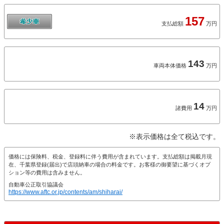
157
支払総額
万円
143
車両本体価格
万円
14
諸費用
万円
※表示価格は全て税込です。
価格には保険料、税金、登録料に伴う費用が含まれています。支払総額は掲載月現
在、千葉県登録(届出)で店頭納車の場合の料金です。お客様の御要望に基づくオプ
ション等の費用は含みません。
自動車公正取引協議会
https://www.aftc.or.jp/contents/am/shiharai/