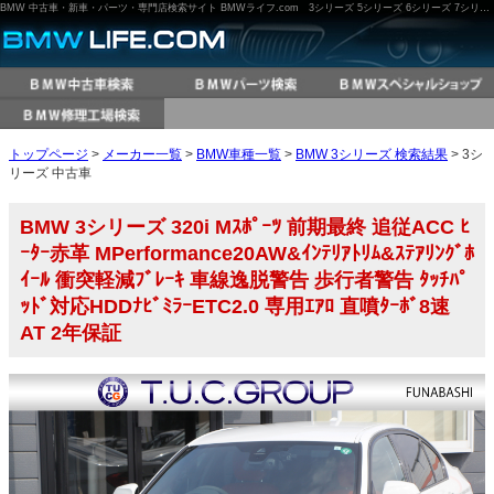
BMW 中古車・新車・パーツ・専門店検索サイト BMWライフ.com 3シリーズ 5シリーズ 6シリーズ 7シリーズ M3 M5 X3 X5 など
トップページ
>
メーカー一覧
>
BMW車種一覧
>
BMW 3シリーズ 検索結果
> 3シ
リーズ 中古車
BMW 3シリーズ 320i Mｽﾎﾟｰﾂ 前期最終 追従ACC ﾋ
ｰﾀｰ赤革 MPerformance20AW&ｲﾝﾃﾘｱﾄﾘﾑ&ｽﾃｱﾘﾝｸﾞﾎ
ｲｰﾙ 衝突軽減ﾌﾞﾚｰｷ 車線逸脱警告 歩行者警告 ﾀｯﾁﾊﾟ
ｯﾄﾞ対応HDDﾅﾋﾞﾐﾗｰETC2.0 専用ｴｱﾛ 直噴ﾀｰﾎﾞ8速
AT 2年保証