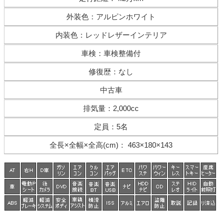
外装色
：
アルピンホワイト
内装色
：
レッドレザーインテリア
車検
：
車検整備付
修復歴
：
なし
中古車
排気量
：
2,000cc
定員
：
5名
全長×全幅×
全高(cm)
：
463×180×143