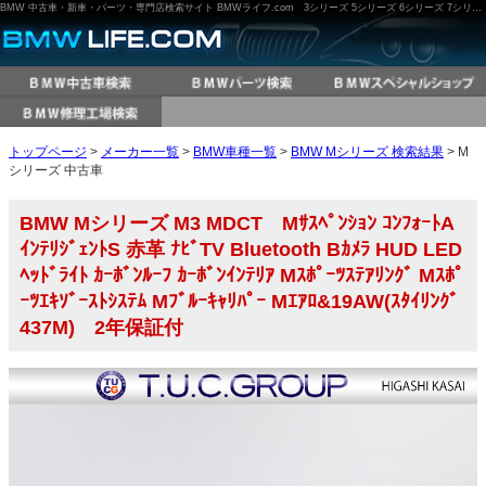
BMW 中古車・新車・パーツ・専門店検索サイト BMWライフ.com 3シリーズ 5シリーズ 6シリーズ 7シリーズ M3 M5 X3 X5 など
トップページ
>
メーカー一覧
>
BMW車種一覧
>
BMW Mシリーズ 検索結果
> M
シリーズ 中古車
BMW Mシリーズ M3 MDCT Mｻｽﾍﾟﾝｼｮﾝ ｺﾝﾌｫｰﾄA
ｲﾝﾃﾘｼﾞｪﾝﾄS 赤革 ﾅﾋﾞTV Bluetooth Bｶﾒﾗ HUD LED
ﾍｯﾄﾞﾗｲﾄ ｶｰﾎﾞﾝﾙｰﾌ ｶｰﾎﾞﾝｲﾝﾃﾘｱ Mｽﾎﾟｰﾂｽﾃｱﾘﾝｸﾞ Mｽﾎﾟ
ｰﾂｴｷｿﾞｰｽﾄｼｽﾃﾑ Mﾌﾞﾙｰｷｬﾘﾊﾟｰ Mｴｱﾛ&19AW(ｽﾀｲﾘﾝｸﾞ
437M) 2年保証付