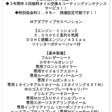
◆３年間年３回無料オイル交換＆コーティングメンテナンス
サービス！！
◆特別低金利１．９％～ 残価設定可能です！！
Ｍアダプティブサスペンション
【エンジン・ミッション】
３，０００ＣＣ直列６気筒
ＤＯＨＣ搭載エンジン／４３１ｐｓ
ツインターボチャージャー付
【基本装備】
フルレザーシート
☆サキールオレンジ
専用フロントスポイラー
専用サイド＆リアスカート
専用カーボンファイバールーフ
専用ドームボンネット
専用１９インチアルミホイール（スタイリング４３７Ｍ）
Ｍロゴ入りブルーブレーキキャリパー
ドリルドブレーキローター
専用Ｍロゴ入りサイドシルプレート
専用スポーツステアリングホイール
専用インテリアトリム（カーボンファイバー）
ヘッドアップディスプレイ（専用Ｍビューモード付）