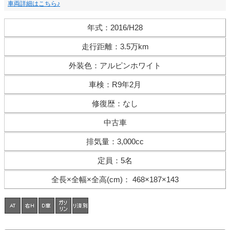
車両詳細はこちら♪
年式
：
2016/H28
走行距離
：
3.5万km
外装色
：
アルピンホワイト
車検
：
R9年2月
修復歴
：
なし
中古車
排気量
：
3,000cc
定員
：
5名
全長×全幅×
全高(cm)
：
468×187×143