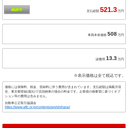
521.3
支払総額
万円
508
車両本体価格
万円
13.3
諸費用
万円
※表示価格は全て税込です。
価格には保険料、税金、登録料に伴う費用が含まれています。支払総額は掲載月現
在、東京都登録(届出)で店頭納車の場合の料金です。お客様の御要望に基づくオプ
ション等の費用は含みません。
自動車公正取引協議会
https://www.aftc.or.jp/contents/am/shiharai/