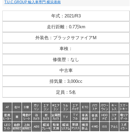
T.U.C.GROUP 輸入車専門 横浜港南
年式
：
2021/R3
走行距離
：
0.7万km
外装色
：
ブラックサファイアM
車検
：
修復歴
：
なし
中古車
排気量
：
3,000cc
定員
：
5名