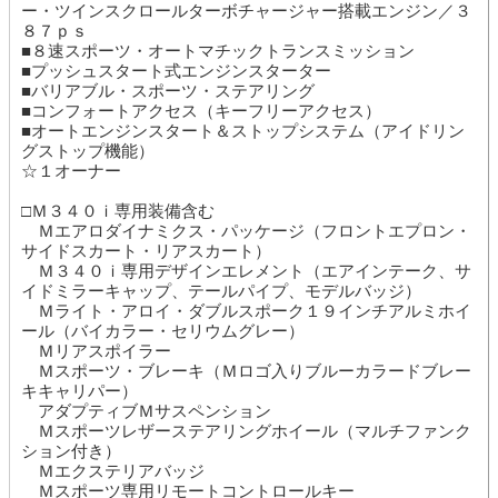
ー・ツインスクロールターボチャージャー搭載エンジン／３
８７ｐｓ
■８速スポーツ・オートマチックトランスミッション
■プッシュスタート式エンジンスターター
■バリアブル・スポーツ・ステアリング
■コンフォートアクセス（キーフリーアクセス）
■オートエンジンスタート＆ストップシステム（アイドリン
グストップ機能）
☆１オーナー
□Ｍ３４０ｉ専用装備含む
Ｍエアロダイナミクス・パッケージ（フロントエプロン・
サイドスカート・リアスカート）
Ｍ３４０ｉ専用デザインエレメント（エアインテーク、サ
イドミラーキャップ、テールパイプ、モデルバッジ）
Ｍライト・アロイ・ダブルスポーク１９インチアルミホイ
ール（バイカラー・セリウムグレー）
Ｍリアスポイラー
Ｍスポーツ・ブレーキ（Ｍロゴ入りブルーカラードブレー
キキャリパー）
アダプティブＭサスペンション
Ｍスポーツレザーステアリングホイール（マルチファンク
ション付き）
Ｍエクステリアバッジ
Ｍスポーツ専用リモートコントロールキー