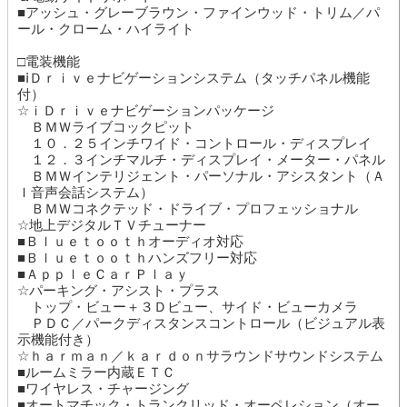
■アッシュ・グレーブラウン・ファインウッド・トリム／パ
ール・クローム・ハイライト
□電装機能
■ⅰＤｒｉｖｅナビゲーションシステム（タッチパネル機能
付）
☆ｉＤｒｉｖｅナビゲーションパッケージ
ＢＭＷライブコックピット
１０．２５インチワイド・コントロール・ディスプレイ
１２．３インチマルチ・ディスプレイ・メーター・パネル
ＢＭＷインテリジェント・パーソナル・アシスタント（Ａ
Ｉ音声会話システム）
ＢＭＷコネクテッド・ドライブ・プロフェッショナル
☆地上デジタルＴＶチューナー
■Ｂｌｕｅｔｏｏｔｈオーディオ対応
■Ｂｌｕｅｔｏｏｔｈハンズフリー対応
■ＡｐｐｌｅＣａｒＰｌａｙ
☆パーキング・アシスト・プラス
トップ・ビュー＋３Ｄビュー、サイド・ビューカメラ
ＰＤＣ／パークディスタンスコントロール（ビジュアル表
示機能付き）
☆ｈａｒｍａｎ／ｋａｒｄｏｎサラウンドサウンドシステム
■ルームミラー内蔵ＥＴＣ
■ワイヤレス・チャージング
■オートマチック・トランクリッド・オーペレション（オー