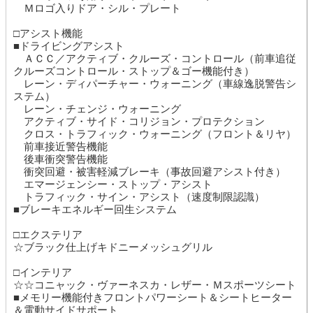
Ｍロゴ入りドア・シル・プレート
□アシスト機能
■ドライビングアシスト
ＡＣＣ／アクティブ・クルーズ・コントロール（前車追従
クルーズコントロール・ストップ＆ゴー機能付き）
レーン・ディパーチャー・ウォーニング（車線逸脱警告シ
ステム）
レーン・チェンジ・ウォーニング
アクティブ・サイド・コリジョン・プロテクション
クロス・トラフィック・ウォーニング（フロント＆リヤ）
前車接近警告機能
後車衝突警告機能
衝突回避・被害軽減ブレーキ（事故回避アシスト付き）
エマージェンシー・ストップ・アシスト
トラフィック・サイン・アシスト（速度制限認識）
■ブレーキエネルギー回生システム
□エクステリア
☆ブラック仕上げキドニーメッシュグリル
□インテリア
☆☆コニャック・ヴァーネスカ・レザー・Ｍスポーツシート
■メモリー機能付きフロントパワーシート＆シートヒーター
＆電動サイドサポート