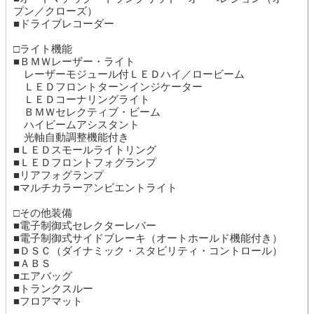
プン／クローズ）
■ドライブレコーダー
□ライト機能
■ＢＭＷレーザー・ライト
レーザーモジュール付ＬＥＤハイ／ロービーム
ＬＥＤフロントターンインジケーター
ＬＥＤコーナリングライト
ＢＭＷセレクティブ・ビーム
ハイビームアシスタント
光軸自動調整機能付き
■ＬＥＤスモールライトリング
■ＬＥＤフロントフォグランプ
■リアフォグランプ
■マルチカラーアンビエントライト
□その他装備
■電子制御式セレクターレバー
■電子制御式サイドブレーキ（オートホールド機能付き）
■ＤＳＣ（ダイナミック・スタビリティ・コントロール）
■ＡＢＳ
■エアバッグ
■トランクスルー
■フロアマット