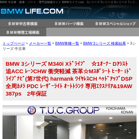
BMW 中古車・新車・パーツ・専門店検索サイト BMWライフ.com 3シリーズ 5シリーズ 6シリーズ 7シリーズ M3 M5 X3 X5 など
トップページ
>
メーカー一覧
>
BMW車種一覧
>
BMW 3シリーズ 検索結果
> 3シ
リーズ 中古車
BMW 3シリーズ M340i Xﾄﾞﾗｲﾌﾞ ☆1ｵｰﾅｰ Dｱｼｽﾄ
追ACC ﾚｰﾝCHW 衝突軽減 茶革☆Mｽﾎﾟｼｰﾄ ﾋｰﾀｰ iﾄﾞ
ﾗｲﾌﾞﾅﾋﾞ(第7世代) harmank ﾜｲﾔﾚｽCH ﾍｯﾄﾞｱｯﾌﾟDSP
全周ｶﾒﾗ PDC ﾚｰｻﾞｰﾗｲﾄ ｵｰﾄﾄﾗﾝｸ 専用ｴｸｽﾃﾘｱ&19AW
387ps 2年保証