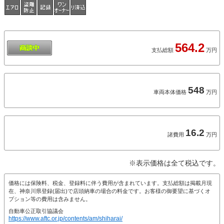
564.2
支払総額
万円
548
車両本体価格
万円
16.2
諸費用
万円
※表示価格は全て税込です。
価格には保険料、税金、登録料に伴う費用が含まれています。支払総額は掲載月現
在、神奈川県登録(届出)で店頭納車の場合の料金です。お客様の御要望に基づくオ
プション等の費用は含みません。
自動車公正取引協議会
https://www.aftc.or.jp/contents/am/shiharai/