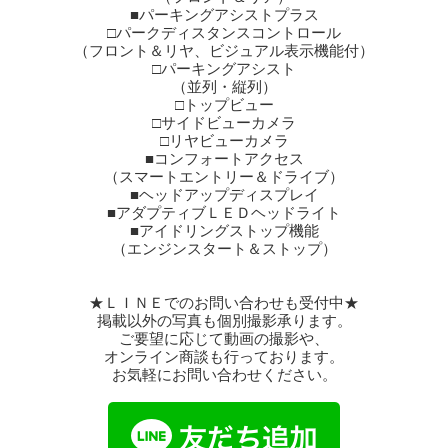
□パーキングアシスト
（並列・縦列）
□トップビュー
□サイドビューカメラ
□リヤビューカメラ
■コンフォートアクセス
（スマートエントリー＆ドライブ）
■ヘッドアップディスプレイ
■アダプティブＬＥＤヘッドライト
■アイドリングストップ機能
（エンジンスタート＆ストップ）
★ＬＩＮＥでのお問い合わせも受付中★
掲載以外の写真も個別撮影承ります。
ご要望に応じて動画の撮影や、
オンライン商談も行っております。
お気軽にお問い合わせください。
☆全国販売・納車承ります☆