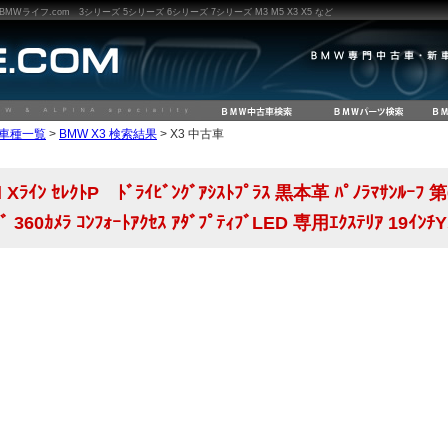
ライフ.com 3シリーズ 5シリーズ 6シリーズ 7シリーズ M3 M5 X3 X5 など
W車種一覧
>
BMW X3 検索結果
> X3 中古車
d Xﾗｲﾝ ｾﾚｸﾄP ﾄﾞﾗｲﾋﾞﾝｸﾞｱｼｽﾄﾌﾟﾗｽ 黒本革 ﾊﾟﾉﾗﾏｻﾝﾙｰﾌ 
ﾄﾞ 360ｶﾒﾗ ｺﾝﾌｫｰﾄｱｸｾｽ ｱﾀﾞﾌﾟﾃｨﾌﾞLED 専用ｴｸｽﾃﾘｱ 19