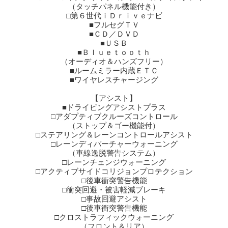
■ＵＳＢ
■Ｂｌｕｅｔｏｏｔｈ
（オーディオ＆ハンズフリー）
■ルームミラー内蔵ＥＴＣ
■ワイヤレスチャージング
【アシスト】
■ドライビングアシストプラス
□アダプティブクルーズコントロール
（ストップ＆ゴー機能付）
□ステアリング＆レーンコントロールアシスト
□レーンディパーチャーウォーニング
（車線逸脱警告システム）
□レーンチェンジウォーニング
□アクティブサイドコリジョンプロテクション
□後車衝突警告機能
□衝突回避・被害軽減ブレーキ
□事故回避アシスト
□後車衝突警告機能
□クロストラフィックウォーニング
（フロント＆リア）
■パーキングアシストプラス
□パークディスタンスコントロール
（フロント＆リヤ、ビジュアル表示機能付）