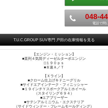
048-44
電話で問
T.U.C.GROUP SUV専門 戸田
の在庫情報を見る
【エンジン・ミッション】
■直列４気筒ディーゼルターボエンジン
□１９０ｐｓ
■８速Ａ／Ｔ
【Ｘライン】
■クローム仕上げキドニーグリル
■サイドエアインテーク・フィニッシャー
■１９インチＹスポークアルミホイール
（スタイリング６９４）
■エアブリーザー
■サテンアルミニウム・エクステリア
（サイドウィンドー・フレームモールディング）
■サイドスカート・フィニッシャー
■サイドエプロン／リアスカート・フィニッシャー
■ドアシルプレート
（ｘＬｉｎｅロゴ付）