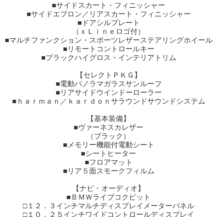
■マルチファンクション・スポーツレザーステアリングホイール
■リモートコントロールキー
■ブラックハイグロス・インテリアトリム
【セレクトＰＫＧ】
■電動パノラマガラスサンルーフ
■リアサイドウインドーローラー
■ｈａｒｍａｎ／ｋａｒｄｏｎサラウンドサウンドシステム
【基本装備】
■ヴァーネスカレザー
（ブラック）
■メモリー機能付電動シート
■シートヒーター
■フロアマット
■リア５面スモークフィルム
【ナビ・オーディオ】
■ＢＭＷライブコクピット
□１２．３インチマルチディスプレイメーターパネル
□１０．２５インチワイドコントロールディスプレイ
（タッチパネル機能付き）
□第６世代ｉＤｒｉｖｅナビ
■フルセグＴＶ
■ＣＤ／ＤＶＤ