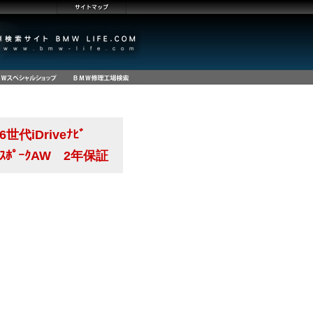
第6世代iDriveﾅﾋﾞ
ｲﾝﾁYｽﾎﾟｰｸAW 2年保証