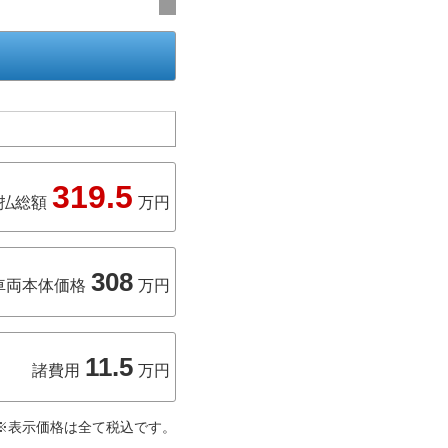
319.5
払総額
万円
308
車両本体価格
万円
11.5
諸費用
万円
※表示価格は全て税込です。
伴う費用が含まれています。支払
出)で店頭納車の場合の料金です。
ン等の費用は含みません。