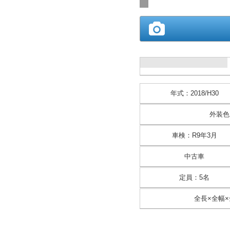
年式
：
2018/H30
外装色
車検
：
R9年3月
中古車
定員
：
5名
全長×全幅×