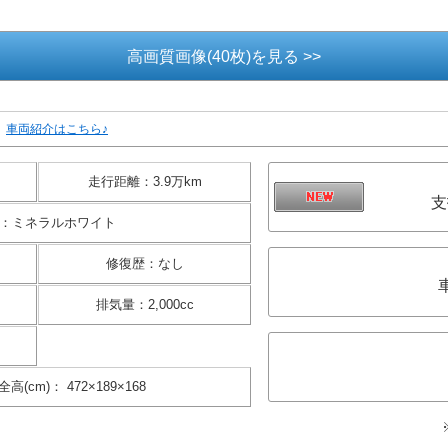
車両紹介はこちら♪
走行距離
：
3.9万km
支
：
ミネラルホワイト
修復歴
：
なし
排気量
：
2,000cc
全高(cm)
：
472×189×168
価格には保険料、税金、登録料に
総額は掲載月現在、埼玉県登録(届
お客様の御要望に基づくオプショ