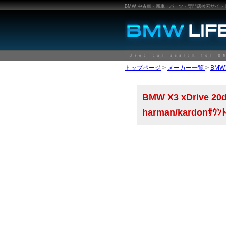
BMW 中古車・新車・パーツ・専門店検索サイト BMW
トップページ
>
メーカー一覧
>
BM
BMW X3 xDrive 20
harman/kardonｻｳﾝ