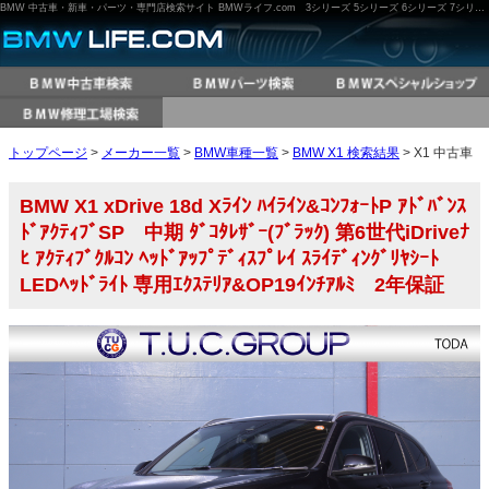
BMW 中古車・新車・パーツ・専門店検索サイト BMWライフ.com 3シリーズ 5シリーズ 6シリーズ 7シリーズ M3 M5 X3 X5 など
トップページ
>
メーカー一覧
>
BMW車種一覧
>
BMW X1 検索結果
> X1 中古車
BMW X1 xDrive 18d Xﾗｲﾝ ﾊｲﾗｲﾝ&ｺﾝﾌｫｰﾄP ｱﾄﾞﾊﾞﾝｽ
ﾄﾞｱｸﾃｨﾌﾞSP 中期 ﾀﾞｺﾀﾚｻﾞｰ(ﾌﾞﾗｯｸ) 第6世代iDriveﾅ
ﾋ ｱｸﾃｨﾌﾞｸﾙｺﾝ ﾍｯﾄﾞｱｯﾌﾟﾃﾞｨｽﾌﾟﾚｲ ｽﾗｲﾃﾞｨﾝｸﾞﾘﾔｼｰﾄ
LEDﾍｯﾄﾞﾗｲﾄ 専用ｴｸｽﾃﾘｱ&OP19ｲﾝﾁｱﾙﾐ 2年保証