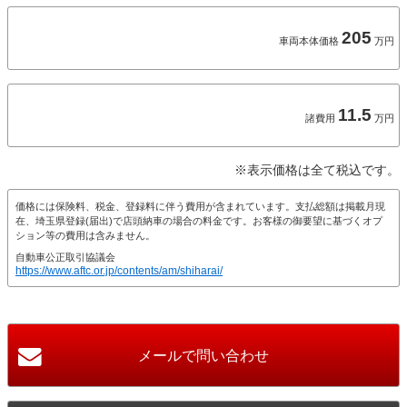
205
車両本体価格
万円
11.5
諸費用
万円
※表示価格は全て税込です。
価格には保険料、税金、登録料に伴う費用が含まれています。支払総額は掲載月現
在、埼玉県登録(届出)で店頭納車の場合の料金です。お客様の御要望に基づくオプ
ション等の費用は含みません。
自動車公正取引協議会
https://www.aftc.or.jp/contents/am/shiharai/