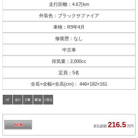
走行距離
：
4.6万km
外装色
：
ブラックサファイア
車検
：
R9年4月
修復歴
：
なし
中古車
排気量
：
2,000cc
定員
：
5名
全長×全幅×
全高(cm)
：
446×182×161
216.5
支払総額
万円