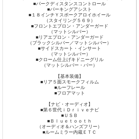
■パークディスタンスコントロール
■パーキングアシスト
■１８インチＹスポークアロイホイール
（スタイリング５６９）
■フロントエプロン・アンダーガード
（マットシルバー）
■リアエプロン・アンダーガード
（ブラックシルバー／マットシルバー）
■サイドスカート・インサート
（マットシルバー）
■クローム仕上げキドニーグリル
（マットシルバー・バー）
【基本装備】
■リア５面スモークフィルム
■ルーフレール
■フロアマット
【ナビ・オーディオ】
■第６世代ｉＤｒｉｖｅナビ
■ＵＳＢ
■Ｂｌｕｅｔｏｏｔｈ
（オーディオ＆ハンズフリー）
■ルームミラー内蔵ＥＴＣ