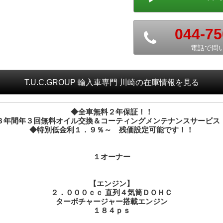
044-75
電話で問
T.U.C.GROUP 輸入車専門 川崎
の在庫情報を見る
◆全車無料２年保証！！
３年間年３回無料オイル交換＆コーティングメンテナンスサービス
◆特別低金利１．９％～ 残価設定可能です！！
１オーナー
【エンジン】
２．０００ｃｃ 直列４気筒ＤＯＨＣ
ターボチャージャー搭載エンジン
１８４ｐｓ
【装備】
コンフォート・アクセス
エンジン・オート・スタート／ストップ機能