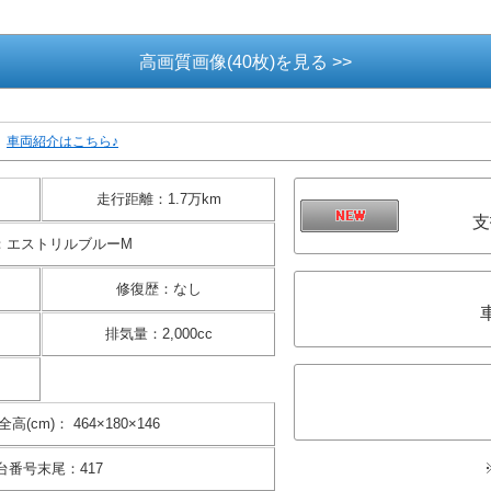
車両紹介はこちら♪
走行距離
：
1.7万km
支
：
エストリルブルーM
修復歴
：
なし
排気量
：
2,000cc
全高(cm)
：
464×180×146
台番号末尾
：
417
価格には保険料、税金、登録料に
総額は掲載月現在、神奈川県登録(
す。お客様の御要望に基づくオプ