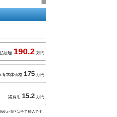
190.2
払総額
万円
175
車両本体価格
万円
15.2
諸費用
万円
※表示価格は全て税込です。
伴う費用が含まれています。支払
届出)で店頭納車の場合の料金で
ション等の費用は含みません。