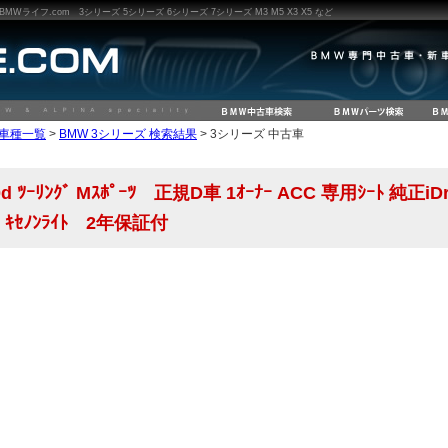
ライフ.com 3シリーズ 5シリーズ 6シリーズ 7シリーズ M3 M5 X3 X5 など
W車種一覧
>
BMW 3シリーズ 検索結果
> 3シリーズ 中古車
ﾂｰﾘﾝｸﾞ Mｽﾎﾟｰﾂ 正規D車 1ｵｰﾅｰ ACC 専用ｼｰﾄ 純正iDriv
ｸ ｷｾﾉﾝﾗｲﾄ 2年保証付