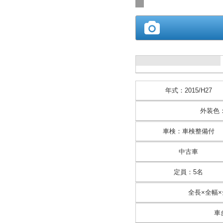
年式
：
2015/H27
外装色
車検
：
車検整備付
中古車
定員
：
5名
全長×全幅×
車