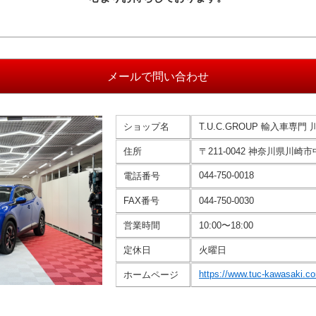
ショップ名
T.U.C.GROUP 輸入車専門 
住所
〒211-0042 神奈川県川崎市
044-750-0018
電話番号
FAX番号
044-750-0030
営業時間
10:00〜18:00
定休日
火曜日
https://www.tuc-kawasaki.c
ホームページ
｜
｜
会社概要
個人情報保護方針
BMW中古車検索
Copyright © Wintel Corporation. All Rights Reserved.