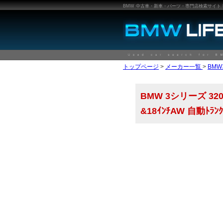
BMW 中古車・新車・パーツ・専門店検索サイト BMW
トップページ
>
メーカー一覧
>
BM
BMW 3シリーズ 320d 
&18ｲﾝﾁAW 自動ﾄﾗﾝ