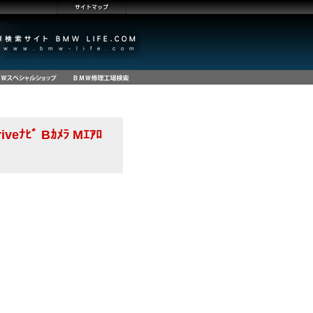
eﾅﾋﾞ Bｶﾒﾗ Mｴｱﾛ