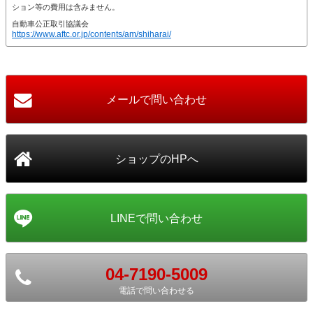
ション等の費用は含みません。
自動車公正取引協議会
https://www.aftc.or.jp/contents/am/shiharai/
04-7190-5009
電話で問い合わせる