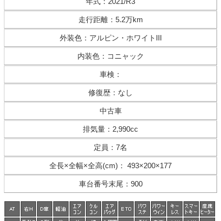
年式
：
2021/R3
走行距離
：
5.2万km
外装色
：
アルピン・ホワイトIII
内装色
：
コニャック
車検
：
修復歴
：
なし
中古車
排気量
：
2,990cc
定員
：
7名
全長×全幅×
全高(cm)
：
493×200×177
車台番号末尾
：
900