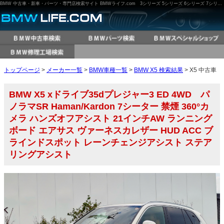
BMW 中古車・新車・パーツ・専門店検索サイト BMWライフ.com 3シリーズ 5シリーズ 6シリーズ 7シリーズ M3 M5 X3 X5 など
トップページ
>
メーカー一覧
>
BMW車種一覧
>
BMW X5 検索結果
> X5 中古車
BMW X5 xドライブ35dプレジャー3 ED 4WD パ
ノラマSR Haman/Kardon 7シーター 禁煙 360°カ
メラ ハンズオフアシスト 21インチAW ランニング
ボード エアサス ヴァーネスカレザー HUD ACC ブ
ラインドスポット レーンチェンジアシスト ステア
リングアシスト