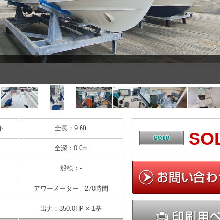
ト
全長：9.6ft
SO
全深：0.0m
船検：-
アワーメーター：270時間
出力：350.0HP × 1基