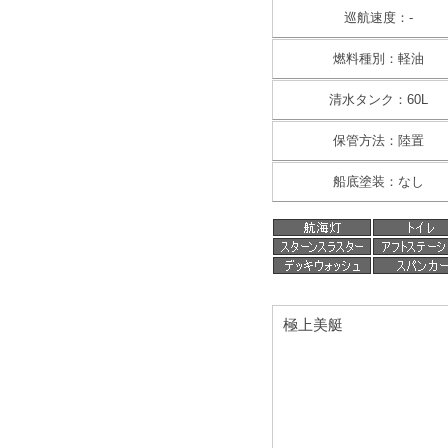
巡航速度：-
燃料種別：軽油
清水タンク：60L
保管方法：陸置
船底塗装：なし
極上美艇