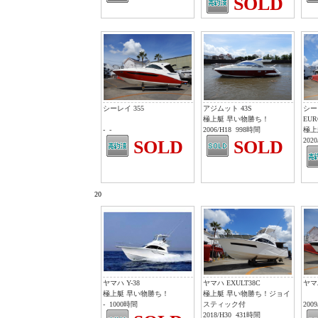
SOLD
シーレイ 355
アジムット 43S
シーレ
極上艇 早い物勝ち！
EUR
-
-
2006/H18
998時間
極上
2020
SOLD
SOLD
20
ヤマハ Y-38
ヤマハ EXULT38C
ヤマハ
極上艇 早い物勝ち！
極上艇 早い物勝ち！ジョイ
-
1000時間
スティック付
2009
2018/H30
431時間