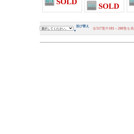
SOLD
SOLD
並び替え
全
517
隻中
181
～
200
隻を表
▼