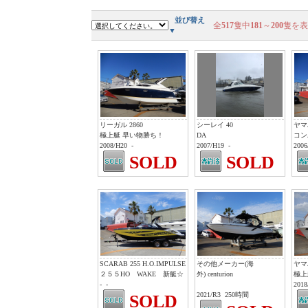
並び替え
全
517
隻中
181
～
200
隻を表
▼
リーガル 2860
シーレイ 40
ヤマハ
極上艇 早い物勝ち！
DA
コン
2008/H20
-
2007/H19
-
2006
SOLD
SOLD
SCARAB 255 H.O.IMPULSE
その他メーカー(海
ヤマハ
２５５HO WAKE 新艇☆
外) centurion
極上
-
-
2018
2021/R3
250時間
SOLD