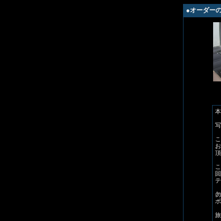
●オーダーの
本
写
こ
お
頂
こ
回
テ
勿
ボ
旅