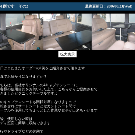
1例です その2
最終更新日：2006/08/23(Wed)
日はまたまたオーダーの1例をご紹介させて頂きます
真でお解かりになりますか？
ちらは、当社オリジナルの4キャプテンシートに
客様の使用目的をお伺いした上で、こちらからご提案させて
きましたピクニックテーブルですよ
のキャプテンシートも回転対座になりますので
転させればサードシートとセカンドシート間で
ーブルを使用してちょっとした作業や食事が出来ちゃいます
論、使用しない時は
ディ壁面に簡単に収納できます
行やドライブなどの休憩で