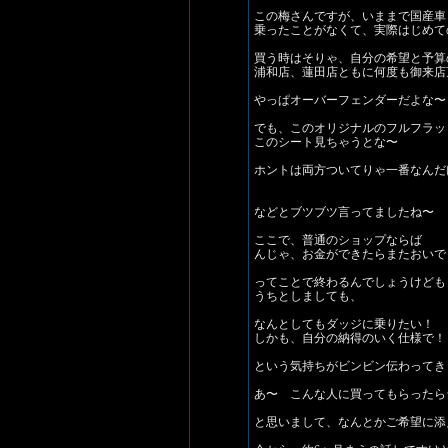
この梅さんですが、いままで国産車
乗ったことがなくて、実際はじめて
買う時はそりゃ、自分の希望と予算
浦和店、蓮田店ともに何度も御来店
やっぱオーバーフェンダーだよな〜
でも、このオリジナルのフルフラッ
このシート見ちゃうとな〜
ホントは両方ついてりゃ一番なんだ
などとブツブツ言ってましたね〜
ここで、普通のショップならば
んじゃ、お金ができたらまたおいで
ってことで終わるんでしょうけども
うちとしましても、
なんとしてもダッジに乗りたい！
しかも、自分の納得のいく仕様で！
という気持ちがビンビン伝わってき
あ〜 こんな人に買ってもらったら
と思いまして、なんとかご希望に添