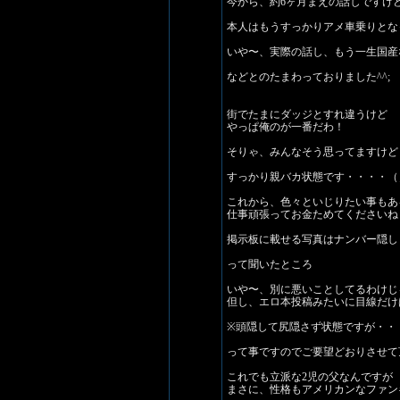
今から、約6ヶ月まえの話しですけ
本人はもうすっかりアメ車乗りとな
いや〜、実際の話し、もう一生国産
などとのたまわっておりました^^;
街でたまにダッジとすれ違うけど
やっぱ俺のが一番だわ！
そりゃ、みんなそう思ってますけど
すっかり親バカ状態です・・・・（
これから、色々といじりたい事もあ
仕事頑張ってお金ためてくださいね
掲示板に載せる写真はナンバー隠し
って聞いたところ
いや〜、別に悪いことしてるわけじ
但し、エロ本投稿みたいに目線だけ
※頭隠して尻隠さず状態ですが・・
って事ですのでご要望どおりさせて
これでも立派な2児の父なんですが
まさに、性格もアメリカンなファン