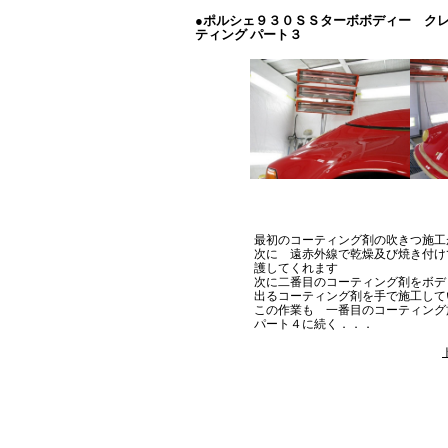
●ポルシェ９３０ＳＳターボボディー ク
ティング パート３
最初のコーティング剤の吹きつ施
次に 遠赤外線で乾燥及び焼き付
護してくれます
次に二番目のコーティング剤をボデ
出るコーティング剤を手で施工して
この作業も 一番目のコーティング
パート４に続く．．．