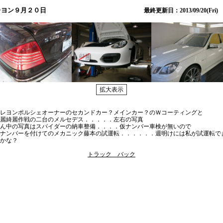
レヨン９月２０日
最終更新日：2013/09/20(Fri)
レヨンポルシェオーナーのセカンドカー？メインカー？のＷコーティングと
麗綺麗作戦の二台のメルセデス．．．．．左右の写真
ん中の写真はスパイダーの納車整備．．．．仮ナンバー車検が無いので
ナンバーを付けてのメカニック藤本の試運転．．．．．．週明けには私が試運転で
かな？
トラック バック