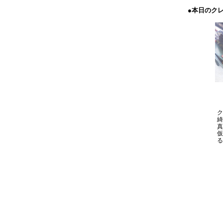
●本日のク
ク
綺
真
仮
る